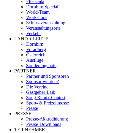
FIG-Gala
Dornbirn Special
World-Team
Workshops
Schlussveranstaltung
Veranstaltungsorte
Verkehr
LAND + LEUTE
Dornbirn
Vorarlberg
Österreich
Ausflüge
Sonderangebote
PARTNER
Partner und Sponsoren
Sponsor werden?
Die Vereine
Gastgeber-Laib
Song Remix-Contest
Sport- & Freizeitmesse
Presse
PRESSE
Presse-Akkreditierung
Presse-Downloads
TEILNEHMER