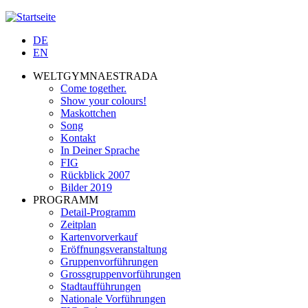
Jump to navigation
DE
EN
WELTGYMNAESTRADA
Come together.
Show your colours!
Maskottchen
Song
Kontakt
In Deiner Sprache
FIG
Rückblick 2007
Bilder 2019
PROGRAMM
Detail-Programm
Zeitplan
Kartenvorverkauf
Eröffnungsveranstaltung
Gruppenvorführungen
Grossgruppenvorführungen
Stadtaufführungen
Nationale Vorführungen