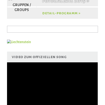
fotogalerie 2019
GRUPPEN /
GROUPS
detail-programm
Suche
suchformular
video zum offiziellen song