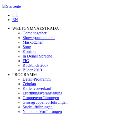
Jump to navigation
DE
EN
WELTGYMNAESTRADA
Come together.
Show your colours!
Maskottchen
Song
Kontakt
In Deiner Sprache
FIG
Rückblick 2007
Bilder 2019
PROGRAMM
Detail-Programm
Zeitplan
Kartenvorverkauf
Eröffnungsveranstaltung
Gruppenvorführungen
Grossgruppenvorführungen
Stadtaufführungen
Nationale Vorführungen