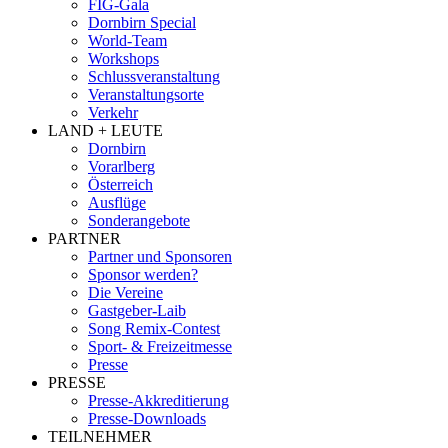
FIG-Gala
Dornbirn Special
World-Team
Workshops
Schlussveranstaltung
Veranstaltungsorte
Verkehr
LAND + LEUTE
Dornbirn
Vorarlberg
Österreich
Ausflüge
Sonderangebote
PARTNER
Partner und Sponsoren
Sponsor werden?
Die Vereine
Gastgeber-Laib
Song Remix-Contest
Sport- & Freizeitmesse
Presse
PRESSE
Presse-Akkreditierung
Presse-Downloads
TEILNEHMER