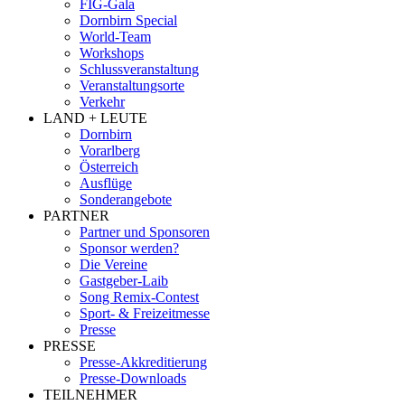
FIG-Gala
Dornbirn Special
World-Team
Workshops
Schlussveranstaltung
Veranstaltungsorte
Verkehr
LAND + LEUTE
Dornbirn
Vorarlberg
Österreich
Ausflüge
Sonderangebote
PARTNER
Partner und Sponsoren
Sponsor werden?
Die Vereine
Gastgeber-Laib
Song Remix-Contest
Sport- & Freizeitmesse
Presse
PRESSE
Presse-Akkreditierung
Presse-Downloads
TEILNEHMER