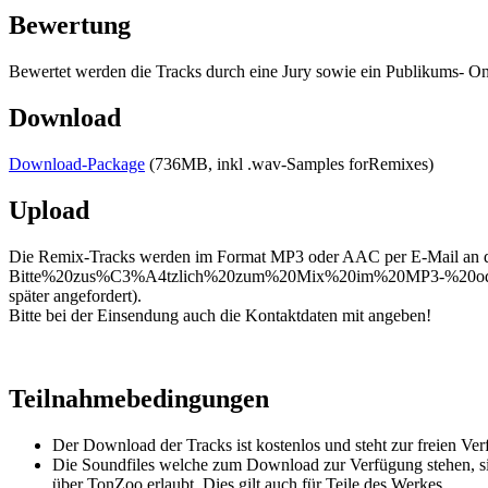
Bewertung
Bewertet werden die Tracks durch eine Jury sowie ein Publikums- On
Download
Download-Package
(736MB, inkl .wav-Samples forRemixes)
Upload
Die Remix-Tracks werden im Format MP3 oder AAC per E-Mail an 
Bitte%20zus%C3%A4tzlich%20zum%20Mix%20im%20MP3-%20ode
später angefordert).
Bitte bei der Einsendung auch die Kontaktdaten mit angeben!
Teilnahmebedingungen
Der Download der Tracks ist kostenlos und steht zur freien Ve
Die Soundfiles welche zum Download zur Verfügung stehen, sin
über TonZoo erlaubt. Dies gilt auch für Teile des Werkes.