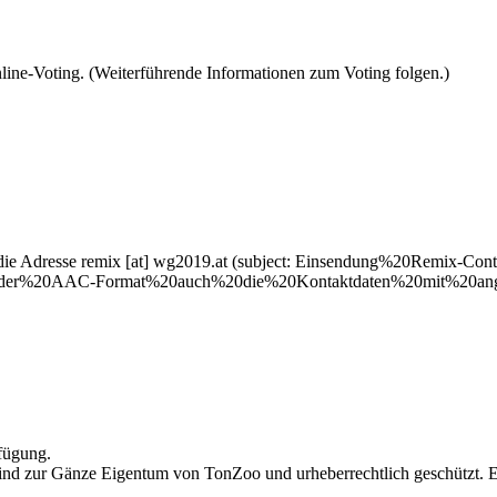
line-Voting. (Weiterführende Informationen zum Voting folgen.)
die Adresse
remix
[at]
wg2019.at
(subject: Einsendung%20Remix-Conte
r%20AAC-Format%20auch%20die%20Kontaktdaten%20mit%20ang
rfügung.
d zur Gänze Eigentum von TonZoo und urheberrechtlich geschützt. Ein