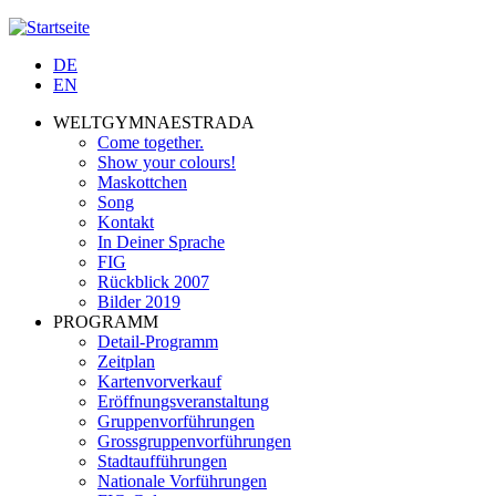
Jump to navigation
DE
EN
WELTGYMNAESTRADA
Come together.
Show your colours!
Maskottchen
Song
Kontakt
In Deiner Sprache
FIG
Rückblick 2007
Bilder 2019
PROGRAMM
Detail-Programm
Zeitplan
Kartenvorverkauf
Eröffnungsveranstaltung
Gruppenvorführungen
Grossgruppenvorführungen
Stadtaufführungen
Nationale Vorführungen