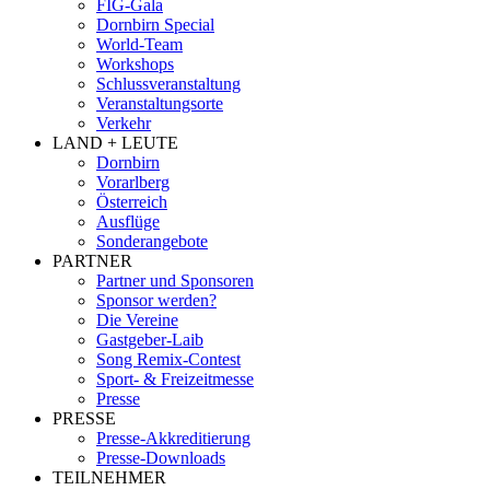
FIG-Gala
Dornbirn Special
World-Team
Workshops
Schlussveranstaltung
Veranstaltungsorte
Verkehr
LAND + LEUTE
Dornbirn
Vorarlberg
Österreich
Ausflüge
Sonderangebote
PARTNER
Partner und Sponsoren
Sponsor werden?
Die Vereine
Gastgeber-Laib
Song Remix-Contest
Sport- & Freizeitmesse
Presse
PRESSE
Presse-Akkreditierung
Presse-Downloads
TEILNEHMER