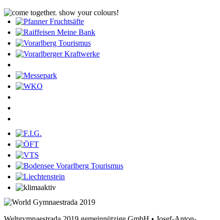
Weltgymnaestrada 2019 gemeinnützige GmbH • Josef-Anton-